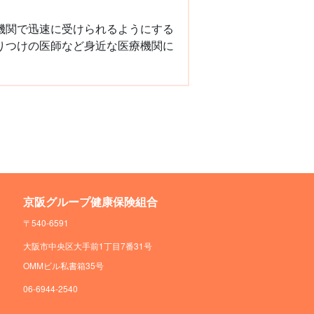
機関で迅速に受けられるようにする
りつけの医師など身近な医療機関に
京阪グループ健康保険組合
〒540-6591
大阪市中央区大手前1丁目7番31号
OMMビル私書箱35号
06-6944-2540